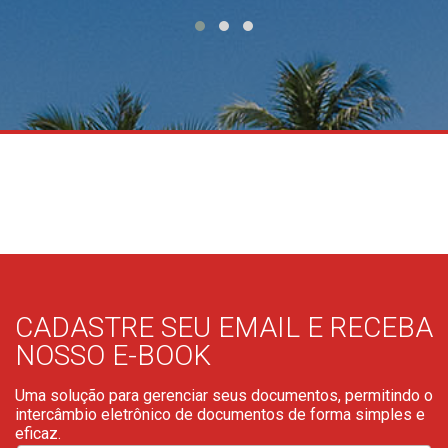
CADASTRE SEU EMAIL E RECEBA
NOSSO E-BOOK
Uma solução para gerenciar seus documentos, permitindo o
intercâmbio eletrônico de documentos de forma simples e
eficaz.