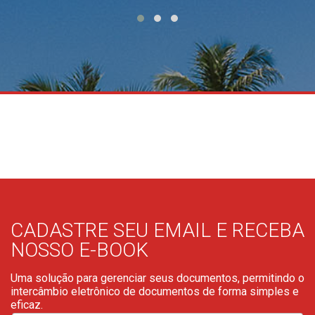
CADASTRE SEU EMAIL E RECEBA
NOSSO E-BOOK
Uma solução para gerenciar seus documentos, permitindo o
intercâmbio eletrônico de documentos de forma simples e
eficaz.