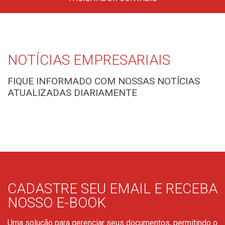
Variedade de links de utilidade contábil,
regulamentos, juntas comerciais e
secretarias.
NOTÍCIAS EMPRESARIAIS
FIQUE INFORMADO COM NOSSAS NOTÍCIAS
ATUALIZADAS DIARIAMENTE
Clique aqui
CADASTRE SEU EMAIL E RECEBA
NOSSO E-BOOK
Uma solução para gerenciar seus documentos, permitindo o